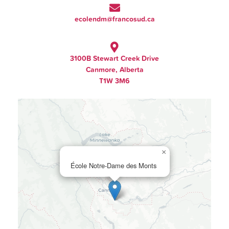
ecolendm@francosud.ca
3100B Stewart Creek Drive
Canmore, Alberta
T1W 3M6
×
École Notre-Dame des Monts