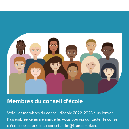
Membres du conseil d’école
Voici les membres du conseil d’école 2022-2023 élus lors de
l’assemblée générale annuelle. Vous pouvez contacter le conseil
d’école par courriel au
conseil.ndm@francosud.ca
.