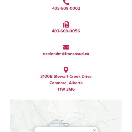
403-609-0002
403-609-0056
ecolendm@francosud.ca
3100B Stewart Creek Drive
Canmore, Alberta
T1W 3M6
×