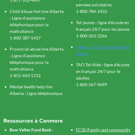
1-877-352-4497
pensées suicidaires
Child Abuse Hot line Alberta
1-800-784-2433
: Ligne d’assistance
Tel-jeunes : ligne d’écoute en
téléphonique pour la
français 24/7 pour les jeunes
maltraitance
1-800-263-2266
1-800-387-5437
Alberta – Children’s Services
Provincial abuse line Alberta
offices
: Ligne d’assistance
téléphonique pour la
TAO Tel-Aide :
ligne d’écoute
maltraitance
en français 24/7 pour le
1-855-443-5722
adultes
1-800-567-9699
Mental health help line
Alberta : Ligne téléphonique
Ressources à Canmore
Bow Valley Food Bank
:
FCSS (Family and community