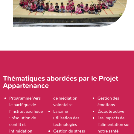
Thématiques abordées par le Projet
Appartenance
Programme Vers
de médiation
Gestion des
le pacifique de
volontaire
émotions
l’Institut pacifique
La saine
L’écoute active
: résolution de
utilisation des
Les impacts de
conflit et
technologies
l’alimentation sur
intimidation
Gestion du stress
notre santé