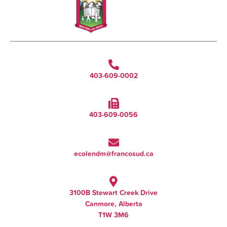
403-609-0002
403-609-0056
ecolendm@francosud.ca
3100B Stewart Creek Drive
Canmore, Alberta
T1W 3M6